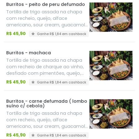
Burritos - peito de peru defumado
Tortilla de trigo assada na chapa
com recheio, queijo, alface
americano, sour cream, guacamole
e feijão refrito
R$ 45,90
Ganhe R$ 1,84 em cashback
Burritos - machaca
Tortilla de trigo assada na chapa
com recheio de charque ao vinho,
desfiado com pimentões, queijo,
alface americano, sour cream,
R$ 45,90
Ganhe R$ 1,84 em cashback
guacamole e feijão refrito
Burritos - carne defumada ( lombo
suíno c/ cebola)
Tortilla de trigo assada na chapa
com recheio, queijo, alface
americano, sour cream, guacamole
e feijão refrito
R$ 45,90
Ganhe R$ 1,84 em cashback