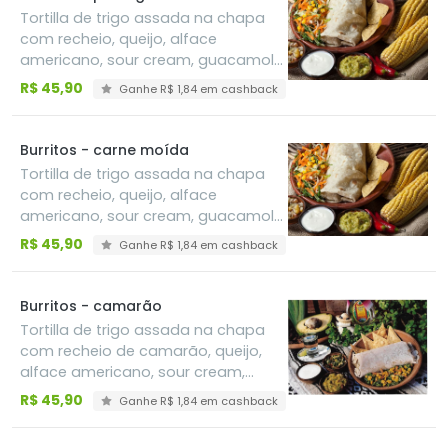
Tortilla de trigo assada na chapa
com recheio, queijo, alface
americano, sour cream, guacamole
e feijão refrito, acompanha sour
R$ 45,90
Ganhe R$ 1,84 em cashback
cream, pico de gallo e guacamole
Burritos - carne moída
Tortilla de trigo assada na chapa
com recheio, queijo, alface
americano, sour cream, guacamole
e feijão refrito
R$ 45,90
Ganhe R$ 1,84 em cashback
Burritos - camarão
Tortilla de trigo assada na chapa
com recheio de camarão, queijo,
alface americano, sour cream,
guacamole
R$ 45,90
Ganhe R$ 1,84 em cashback