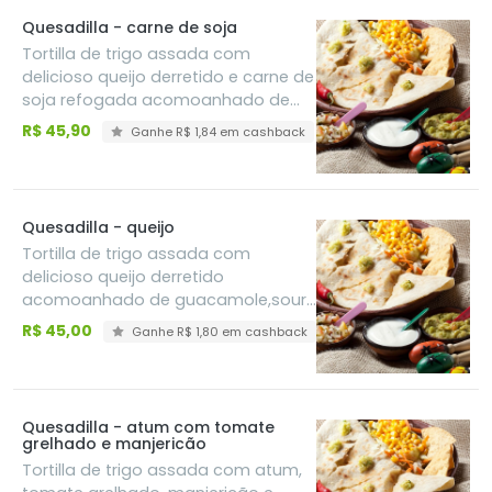
Quesadilla - carne de soja
Tortilla de trigo assada com
delicioso queijo derretido e carne de
soja refogada acomoanhado de
guacamole,sour cream e pico de
R$ 45,90
Ganhe R$ 1,84 em cashback
gallo
Quesadilla - queijo
Tortilla de trigo assada com
delicioso queijo derretido
acomoanhado de guacamole,sour
cream e pico de gallo
R$ 45,00
Ganhe R$ 1,80 em cashback
Quesadilla - atum com tomate
grelhado e manjericão
Tortilla de trigo assada com atum,