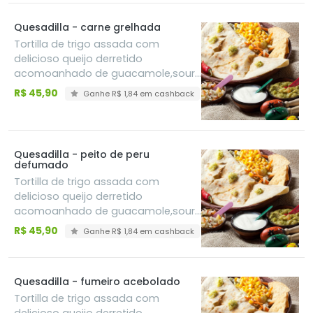
Quesadilla - carne grelhada
Tortilla de trigo assada com
delicioso queijo derretido
acomoanhado de guacamole,sour
cream e pico de gallo
R$ 45,90
Ganhe R$ 1,84 em cashback
Quesadilla - peito de peru
defumado
Tortilla de trigo assada com
delicioso queijo derretido
acomoanhado de guacamole,sour
cream e pico de gallo
R$ 45,90
Ganhe R$ 1,84 em cashback
Quesadilla - fumeiro acebolado
Tortilla de trigo assada com