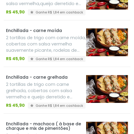
salsa vermelha,queijo derretido e
pimenta jalapeño em rodela,
R$ 45,90
Ganhe R$ 1,84 em cashback
acompanha guacamole, sour
cream e pico de gallo
Enchillada - carne moída
2 tortillas de trigo com carne moída,
cobertas com salsa vermelha
suavemente picante, rodelas de
pimenta jlalapeño e queijo derretido,
R$ 45,90
Ganhe R$ 1,84 em cashback
acompanha guacamole, sour
cream e pico de gallo
Enchillada - carne grelhada
2 tortillas de trigo com carne
grelhada, cobertas com salsa
vermelha e queijo derretido e
pimenta jalapeño em rodelas,
R$ 45,90
Ganhe R$ 1,84 em cashback
acompanha guacamole, sour
cream e pico de gallo
Enchillada - machaca ( à base de
charque e mix de pimentões)