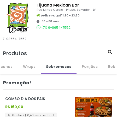
Tijuana Mexican Bar
Rua Minas Gerais - Pituba, Salvador - BA
Delivery:
Qui 11:30 - 23:30
50 ~ 60 min
(71) 9-8654-7552
71 98654-7552
Produtos
icanas
Wraps
Sobremesas
Porções
Beb
Promoção!
COMBO DIA DOS PAIS
R$ 160,00
Ganhe R$ 6,40 em cashback