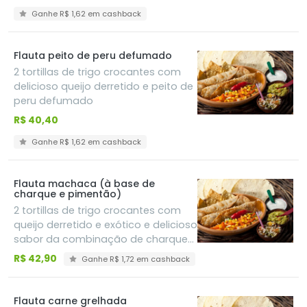
Ganhe R$ 1,62 em cashback
Flauta peito de peru defumado
2 tortillas de trigo crocantes com
delicioso queijo derretido e peito de
peru defumado
R$ 40,40
Ganhe R$ 1,62 em cashback
Flauta machaca (à base de
charque e pimentão)
2 tortillas de trigo crocantes com
queijo derretido e exótico e delicioso
sabor da combinação de charque
desfiado com pimentões coloridos,
R$ 42,90
Ganhe R$ 1,72 em cashback
feitos ao vinho
Flauta carne grelhada