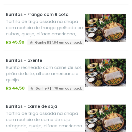
Burritos - Frango com Ricota
Tortilla de trigo assada na chapa
com recheio de frango grelhado em
cubos, queijo, alface americano,
sour cream, guacamole e feijão
R$ 45,90
Ganhe R$ 1,84 em cashback
refrito. \acompanha guacamole,
sour cream e pico de gallo
Burritos - oxênte
Burrito recheado com carne de sol,
pirão de leite, alface americana e
queijo
R$ 44,50
Ganhe R$ 1,78 em cashback
Burritos - carne de soja
Tortilla de trigo assada na chapa
com recheio de carne de soja
refogado, queijo, alface americano,