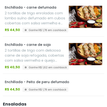
guacamole, sour cream e pico de
gallo
Enchillada - carne defumada
2 tortillas de trigo enroladas com
lombo suíno defumado em cubos
cobertas com salsa vermelha e
queijo derretido,pimenta jalapeño
R$ 44,50
Ganhe R$ 1,78 em cashback
em rodelas, acompanha
guacamole, sour cream e pico de
gallo
Enchillada - carne de soja
2 tortillas de trigo com deliciosa
carne de soja refogada, cobertas
com salsa vermelha e queijo
derretido e pimenta jalapeño em
R$ 40,50
Ganhe R$ 1,62 em cashback
rodelas, acompanha guacamole,
sour cream e pico de gallo
Enchillada - Peito de peru defumado
R$ 44,50
Ganhe R$ 1,78 em cashback
Ensaladas