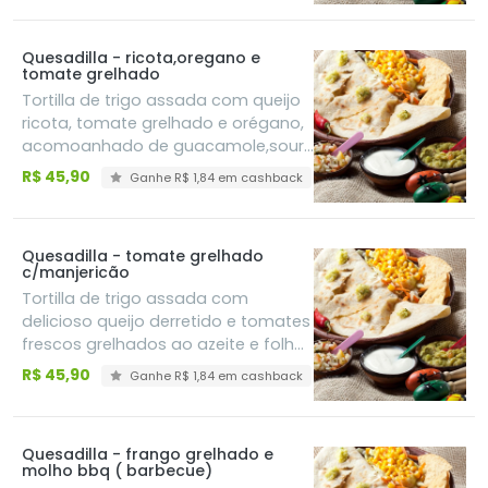
gallo
Quesadilla - ricota,oregano e
tomate grelhado
Tortilla de trigo assada com queijo
ricota, tomate grelhado e orégano,
acomoanhado de guacamole,sour
cream e pico de gallo
R$ 45,90
Ganhe R$ 1,84 em cashback
Quesadilla - tomate grelhado
c/manjericão
Tortilla de trigo assada com
delicioso queijo derretido e tomates
frescos grelhados ao azeite e folhas
de manjericão, acomoanhado de
R$ 45,90
Ganhe R$ 1,84 em cashback
guacamole,sour cream e pico de
gallo
Quesadilla - frango grelhado e
molho bbq ( barbecue)