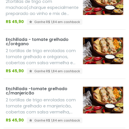
2tortillas de trigo com
machaca(charque especialmente
preparado ao vinho e mix de
pimentões) cobertas com salsa
R$ 45,90
Ganhe R$ 1,84 em cashback
vermelha, queijo derretido, pimenta
jalapeño em rodelas, acompanha
guacamole, sour cream e pico de
Enchillada - tomate grelhado
gallo
c/orégano
2 tortillas de trigo enroladas com
tomate grelhado e oréganos,
cobertas com salsa vermelha e
queijo derretido e pimenta jalapeño
R$ 45,90
Ganhe R$ 1,84 em cashback
em rodelas, acompanha
guacamole, sour cream e pico de
gallo
Enchillada -tomate grelhado
c/manjericão
2 tortillas de trigo enroladas com
tomate grelhado e manjericão,
cobertas com salsa vermelha,
queijo derretido, pimenta jalapeño
R$ 45,90
Ganhe R$ 1,84 em cashback
em rodelas, acompanha