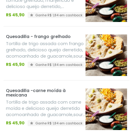
tomate grelhado, manjericão e
delicioso queijo derretido,
acompanhado de guacamole,sour
R$ 45,90
Ganhe R$ 1,84 em cashback
cream e pico de gallo
Quesadilla - frango grelhado
Tortilla de trigo assada com frango
grelhado, delicioso queijo derretido,
acomoanhado de guacamole,sour
cream e pico de gallo
R$ 45,90
Ganhe R$ 1,84 em cashback
Quesadilla -carne moída à
mexicana
Tortilla de trigo assada com carne
moída e delicioso queijo derretido
acomoanhado de guacamole,sour
cream e pico de gallo
R$ 45,90
Ganhe R$ 1,84 em cashback