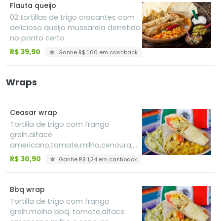
Flauta queijo
02 tortillas de trigo crocantes com
delicioso queijo mussarela derretido
no ponto certo
R$ 39,90
Ganhe R$ 1,60 em cashback
Wraps
Ceasar wrap
Tortilla de trigo com frango
grelh.alface
americano,tomate,milho,cenoura,
croutons e molho ceasar
R$ 30,90
Ganhe R$ 1,24 em cashback
Bbq wrap
Tortilla de trigo com frango
grelh.molho bbq. tomate,alface