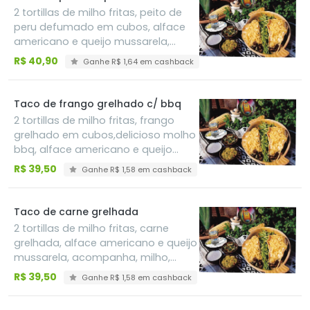
2 tortillas de milho fritas, peito de
peru defumado em cubos, alface
americano e queijo mussarela,
acompanha milho, cenoura ralada,
R$ 40,90
Ganhe R$ 1,64 em cashback
pico de gallo, sour cream e
guacamole
Taco de frango grelhado c/ bbq
2 tortillas de milho fritas, frango
grelhado em cubos,delicioso molho
bbq, alface americano e queijo
mussarela, acompanha, milho,
R$ 39,50
Ganhe R$ 1,58 em cashback
cenoura ralada, pico de gallo, sour
cream e guacamole
Taco de carne grelhada
2 tortillas de milho fritas, carne
grelhada, alface americano e queijo
mussarela, acompanha, milho,
cenoura ralada, pico de gallo, sour
R$ 39,50
Ganhe R$ 1,58 em cashback
cream e guacamole