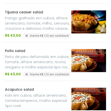
Tijuana ceaser salad
Frango grelhado em cubos, alface
americano, tomate, milho, cenoura,
croutons e delicioso molho ceasar
em uma tortilla de trigo em forma
R$ 43,00
Ganhe R$ 1,72 em cashback
de cestinha
Pollo salad
Peito de peru defumado em cubos,
tomate, alface americano, ricota,
oregano e molho especial tipo rosé
em 1 tortilla de trigo em forma de
R$ 43,00
Ganhe R$ 1,72 em cashback
cestinha
Acapulco salad
Kani em cubos, alface americano,
tomate,temperos, molho especial
tipo rosé