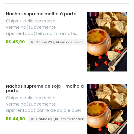
Nachos supreme molho à parte
Chips + deliciasa salsa
vermelha(suavemente
apimentada)feita com tomate,
carne moída e queijo derretido
R$ 45,90
Ganhe R$ 1,84 em cashback
Nachos supreme de soja - molho à
parte
Chips + deliciasa salsa
vermelha(suavemente
apimentada),carne de soja e queijo
derretido
R$ 44,90
Ganhe R$ 1,80 em cashback