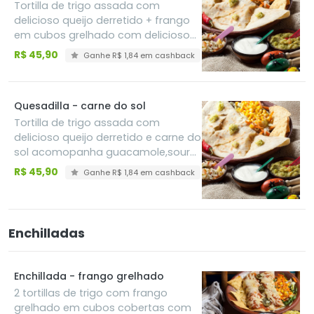
Tortilla de trigo assada com
delicioso queijo derretido + frango
em cubos grelhado com delicioso
molho bbq acompanhado de
R$ 45,90
Ganhe R$ 1,84 em cashback
guacamole,sour cream e pico de
gallo
Quesadilla - carne do sol
Tortilla de trigo assada com
delicioso queijo derretido e carne do
sol acomopanha guacamole,sour
cream e pico de gallo
R$ 45,90
Ganhe R$ 1,84 em cashback
Enchilladas
Enchillada - frango grelhado
2 tortillas de trigo com frango
grelhado em cubos cobertas com