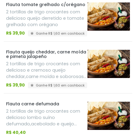
Flauta tomate grelhado c/orégano
2 tortillas de trigo crocantes com
delicioso queijo derretido e tomate
grelhado com orégano
R$ 39,90
Ganhe R$ 1,60 em cashback
Flauta queijo cheddar, carne moída
e pimeta jalapeño
2 tortillas de trigo crocantes com
delicioso e cremoso queijo
cheddar,carne moída e soborosas
fatias de pimenta jalapeña -
R$ 39,90
Ganhe R$ 1,60 em cashback
mexicana
Flauta carne defumada
2 tortillas de trigo crocantes com
delicioso lombo suíno
defumado,acebolado e queijo
derretido
R$ 40,40