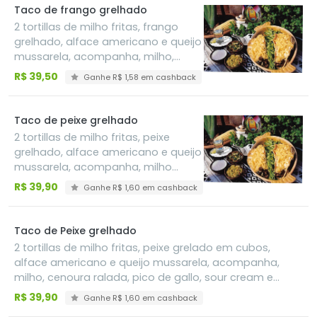
Taco de frango grelhado
2 tortillas de milho fritas, frango
grelhado, alface americano e queijo
mussarela, acompanha, milho,
cenoura ralada, pico de gallo, sour
R$ 39,50
Ganhe R$ 1,58 em cashback
cream e guacamole
Taco de peixe grelhado
2 tortillas de milho fritas, peixe
grelhado, alface americano e queijo
mussarela, acompanha, milho
cenoura ralada, pico de gallo, sour
R$ 39,90
Ganhe R$ 1,60 em cashback
cream e guacamole
Taco de Peixe grelhado
2 tortillas de milho fritas, peixe grelado em cubos,
alface americano e queijo mussarela, acompanha,
milho, cenoura ralada, pico de gallo, sour cream e
guacamole
R$ 39,90
Ganhe R$ 1,60 em cashback