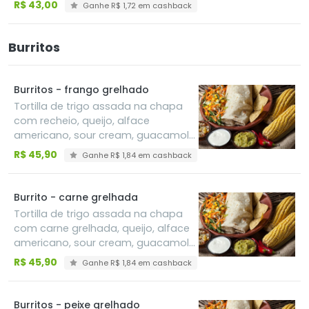
R$ 43,00
Ganhe R$ 1,72 em cashback
Burritos
Burritos - frango grelhado
Tortilla de trigo assada na chapa
com recheio, queijo, alface
americano, sour cream, guacamole
e feijão refrito
R$ 45,90
Ganhe R$ 1,84 em cashback
Burrito - carne grelhada
Tortilla de trigo assada na chapa
com carne grelhada, queijo, alface
americano, sour cream, guacamole
e feijão refrito, acompanha
R$ 45,90
Ganhe R$ 1,84 em cashback
guacamole, pico de gallo e sour
cream
Burritos - peixe grelhado