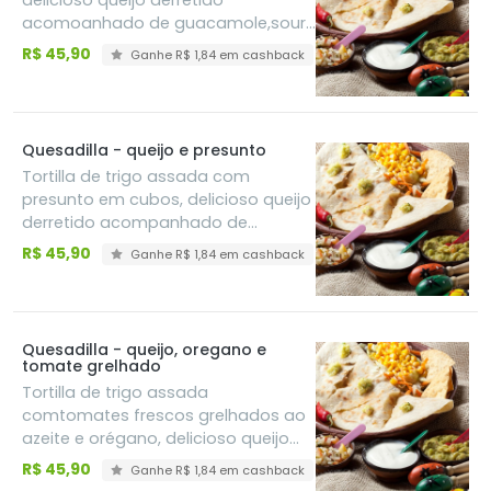
delicioso queijo derretido
acomoanhado de guacamole,sour
cream e pico de gallo
R$ 45,90
Ganhe R$ 1,84 em cashback
Quesadilla - queijo e presunto
Tortilla de trigo assada com
presunto em cubos, delicioso queijo
derretido acompanhado de
guacamole, sour cream e pico de
R$ 45,90
Ganhe R$ 1,84 em cashback
gallo
Quesadilla - queijo, oregano e
tomate grelhado
Tortilla de trigo assada
comtomates frescos grelhados ao
azeite e orégano, delicioso queijo
derretido acomoanhado de
R$ 45,90
Ganhe R$ 1,84 em cashback
guacamole,sour cream e pico de