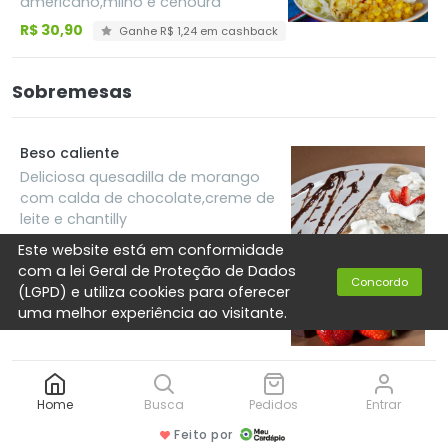
americano,milho e cenoura
R$ 30,90
Ganhe R$ 1,24 em cashback
Sobremesas
Beso caliente
Deliciosa quesadilla de morango
com calda de chocolate,creme de
leite e chantilly
R$ 22,40
Este website está em conformidade
com a lei Geral de Proteção de Dados
Ganhe R$ 0,90 em cashback
Concordo
(LGPD) e utiliza cookies para oferecer
uma melhor experiência ao visitante.
Nachos guapos
Home
Busca
Pedidos
Entrar
Calda de chocolate,morango,creme
Feito por
de leite ,chantilly e chips decorando