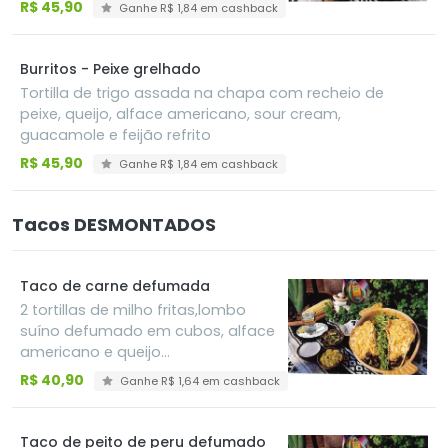
sour cream, guacamole e feijão
R$ 45,90
Ganhe R$ 1,84 em cashback
refrito
Burritos - Peixe grelhado
Tortilla de trigo assada na chapa com recheio de
peixe, queijo, alface americano, sour cream,
guacamole e feijão refrito
R$ 45,90
Ganhe R$ 1,84 em cashback
Tacos DESMONTADOS
Taco de carne defumada
2 tortillas de milho fritas,lombo
suíno defumado em cubos, alface
americano e queijo
mussarela,acompanha milho,
R$ 40,90
Ganhe R$ 1,64 em cashback
cenoura ralada, pico de gallo, sour
cream e guacamole
Taco de peito de peru defumado