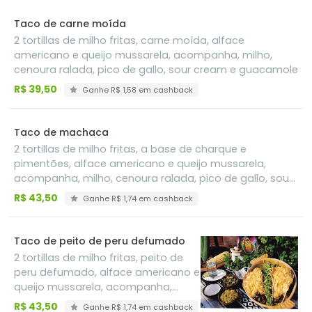
Taco de carne moída
2 tortillas de milho fritas, carne moída, alface
americano e queijo mussarela, acompanha, milho,
cenoura ralada, pico de gallo, sour cream e guacamole
R$ 39,50
Ganhe R$ 1,58 em cashback
Taco de machaca
2 tortillas de milho fritas, a base de charque e
pimentões, alface americano e queijo mussarela,
acompanha, milho, cenoura ralada, pico de gallo, sour
cream e guacamole
R$ 43,50
Ganhe R$ 1,74 em cashback
Taco de peito de peru defumado
2 tortillas de milho fritas, peito de
peru defumado, alface americano e
queijo mussarela, acompanha,
milho, cenoura ralada, pico de gallo,
R$ 43,50
Ganhe R$ 1,74 em cashback