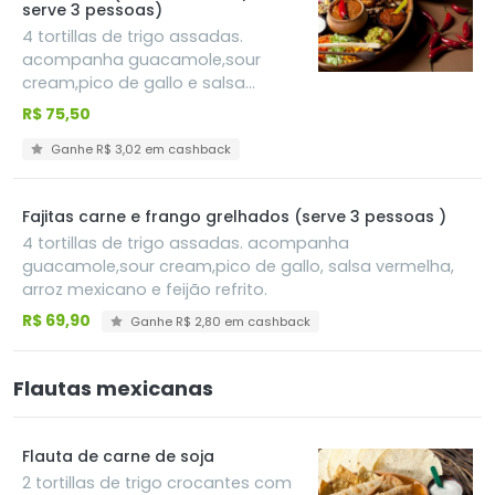
serve 3 pessoas)
4 tortillas de trigo assadas.
acompanha guacamole,sour
cream,pico de gallo e salsa
vermelha, arroz mexicano e feijão
R$ 75,50
refrito
Ganhe R$ 3,02 em cashback
Fajitas carne e frango grelhados (serve 3 pessoas )
4 tortillas de trigo assadas. acompanha
guacamole,sour cream,pico de gallo, salsa vermelha,
arroz mexicano e feijão refrito.
R$ 69,90
Ganhe R$ 2,80 em cashback
Flautas mexicanas
Flauta de carne de soja
2 tortillas de trigo crocantes com