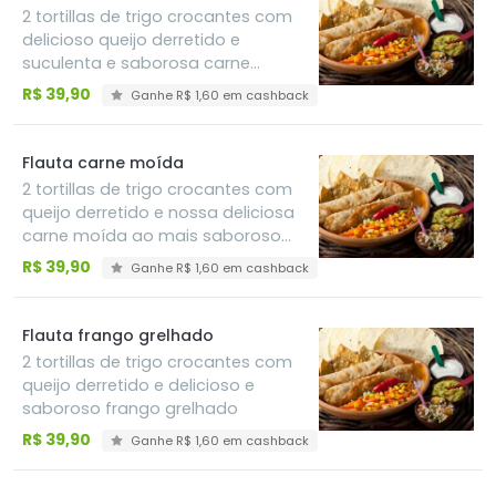
2 tortillas de trigo crocantes com
delicioso queijo derretido e
suculenta e saborosa carne
grelhada
R$ 39,90
Ganhe R$ 1,60 em cashback
Flauta carne moída
2 tortillas de trigo crocantes com
queijo derretido e nossa deliciosa
carne moída ao mais saboroso
estilo mexicano
R$ 39,90
Ganhe R$ 1,60 em cashback
Flauta frango grelhado
2 tortillas de trigo crocantes com
queijo derretido e delicioso e
saboroso frango grelhado
R$ 39,90
Ganhe R$ 1,60 em cashback